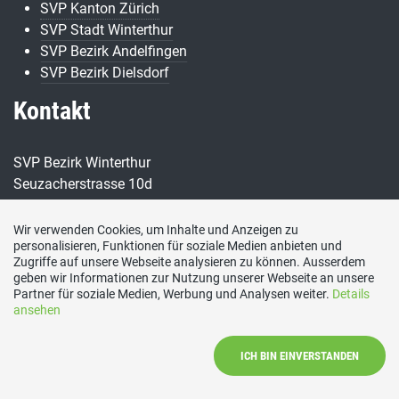
SVP Kanton Zürich
SVP Stadt Winterthur
SVP Bezirk Andelfingen
SVP Bezirk Dielsdorf
Kontakt
SVP Bezirk Winterthur
Seuzacherstrasse 10d
8474 Dinhard
Wir verwenden Cookies, um Inhalte und Anzeigen zu
personalisieren, Funktionen für soziale Medien anbieten und
Konto:
Zugriffe auf unsere Webseite analysieren zu können. Ausserdem
CH66 8080 8006 1996 8553 1
geben wir Informationen zur Nutzung unserer Webseite an unsere
Social Media
Partner für soziale Medien, Werbung und Analysen weiter.
Details
ansehen
Besuchen Sie uns bei:
ICH BIN EINVERSTANDEN